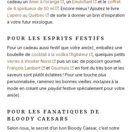
cadeau un
Amer à l’orange
, un
Émulsifiant
et le
coffret
de 6 spiritueux de 50 ml
. Encore mieux ! Ajoutez le livre
L’apéro au Québec
de sorte à donner un brin d’inspiration
à votre futur mixologue.
POUR LES ESPRITS FESTIFS
Pour un cadeau aussi festif que votre ami(e), emballez une
bouteille de
cocktail à la vodka l’Agitateur
, quelques petits
verres à shooter Noroi
puis un sac de popcorn gourmet.
François Lambert
et
Gourmaïs
en font du très bon et les
saveurs sont plutôt éclatées ! Pour une touche plus
personnalisée, ramenez les bonnes vieilles
mixtapes
à la
mode en créant une
playlist
festive spécialement pour votre
ami(e).
POUR LES FANATIQUES DE
BLOODY CAESARS
Selon nous, le secret d’un bon Bloody Caesar, c’est notre