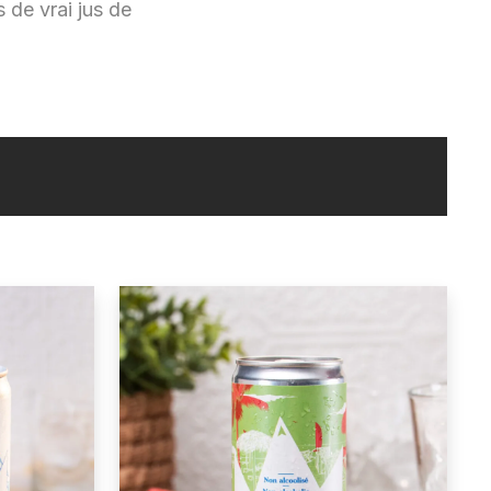
s de vrai jus de
)
AUTRE
(3)