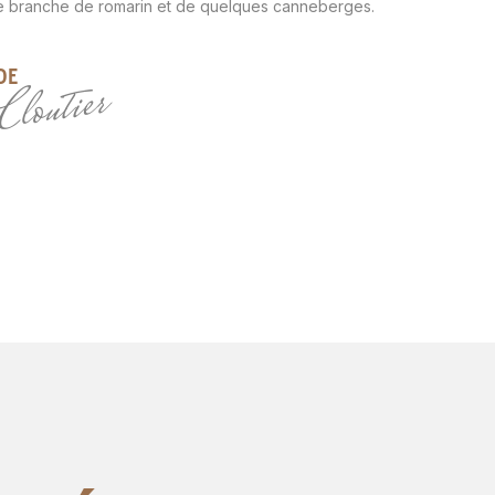
e branche de romarin et de quelques canneberges.
DE
loutier