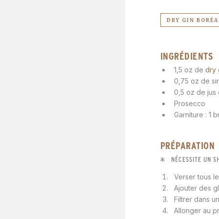
DRY GIN BORÉA
INGRÉDIENTS
1,5 oz de
dry 
0,75 oz de si
0,5 oz de jus 
Prosecco
Garniture : 1
PRÉPARATION
NÉCESSITE UN S
Verser tous l
Ajouter des g
Filtrer dans 
Allonger au p