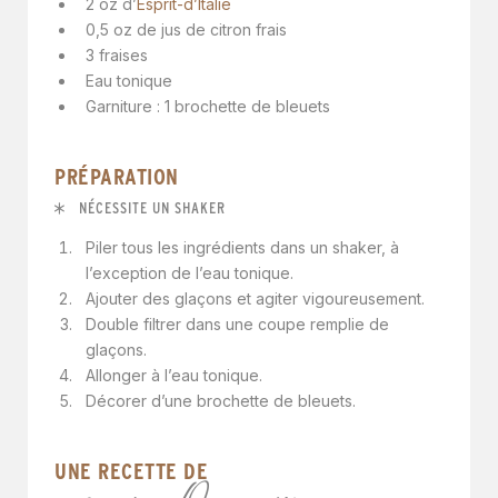
2
oz
d’
Esprit-d’Italie
0,5 oz de jus de citron frais
3
fraises
Eau
tonique
Garniture :
1
brochette de
bleuets
PRÉPARATION
NÉCESSITE UN SHAKER
P
iler
tous
les
ingrédients
dans un shaker, à
l’exception
de
l’
eau
tonique
.
Ajouter
des
glaçons
et
agiter
vigoureusement
.
Double
filtrer
dans
une
coupe
remplie
de
glaçons
.
Allonger
à
l’
eau
tonique
.
Décorer
d’une
brochette de
bleuets
.
UNE RECETTE DE